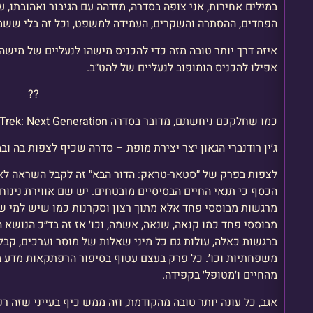
במילים אחירות, אני צופה בסדרה, מזדהה עם הגיבור ואהובתו, 
הפחדים, ההסתרה והשקרים, העמידה למשפט, וכל זה בלי ששמ
איזה דרך יותר טובה מזה כדי להכניס מישהו לנעליים של מישה
אפילו להכניס הומופוב לנעליים של להט״ב.
?️‍?
כמו שחלקכם ניחשתם, מדובר בסדרה Star Trek: Next Generation.
ג׳ין רודנברי הגאון יצר יצירת מופת – סדרה שכיף לצפות בה וב
לצפות בפרק של ״סטאר-טראק: הדור הבא״ זה לקבל השראה לא
הכסף כי תנאי החיים הבסיסיים מובטחים. יש שם אווירת נינוח
מרגשות מבוססי פחד אלא מתוך רצון וסקרנות כמו שיש למי 
מבוססי פחד כמו קנאה, שנאה, אשמה, וכו׳ אז זה בד״כ הנושא
ברגשות כאלה, עולות גם כל מיני שאלות של מוסר וערכים, קבלת
משפחתיות וכו׳. כל פרק בעצם עטוף בסיפור הרפתקאות מדע ב
מהחיים ו׳מטופל׳ בקפידה.
אגב, כל עונה יותר טובה מהקודמת, וזה ממש כיף בעייני שזה ר