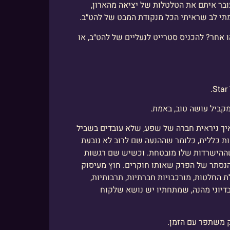
עובר איתם את הטלטלות של יציאה מהארון,
תי לב שראיתי הכל מנקודת המבט של להט״ב.
ו אחר? להכניס סטרייט לנעליים של להט״ב, או
מקביל עושה טוב, באמת.
יך ניראית חברה של שפע, שלא עובדים בשביל
ות כללית, כלומר שההנעה שם לרוב לא נובעת
שההישרדות שלו מובטחת. וכשיש שם רגשות
 הנסתר של הפרק שאותו חוקרים. חוץ מעיסוק
 החלטות, מורכבויות חברתיות, תרבותיות,
דיוני מהנה, שמתחתיו יש נושא שלקוח
ק משתפר עם הזמן.