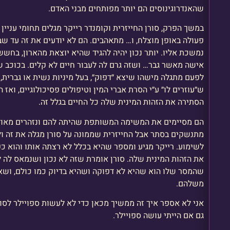
שהאנדרוגינוסים הם יותר מפותחים מבני האדם.
במשך הפרק, סורן החייזרית וקומנדר רייקר מגלים תחומי עניי
פעולה באופן מוצלח, ו… מתאהבים. הם לא יודעים את זה עד ש
נמשכת אליו. יותר נכון יהיה להגיד שהיא יוצאת מהארון, בחש
אישה מאשר גבר… ושזה גרם לה לעבור חיים לא קלים. בכוכב ש
לפעם מתגלה מישהו שיצא ״דפוק״, בעל מיניות נשית או גברית,
ש״עוזרים לו״ ע״י הסרת אברי המין וטיפולים פסיכולוגיים, ואז
הסתירה את הזהות המינית שלה כל החיים בגלל זה.
הם מסיימים את המשימה המשותפת שהיתה להם ונזהרים מאוד 
מתנשקים בסתר אבל החייזרית שממונה על סורן מגלה את זה ול
לשימוע. רייקר מגיע ומספר שהיא בכלל לא רצתה אותו והוא כ
את הזהות המינית שלה. סורן אומרת שזה לא נכון ושנמאס לה 
שהמסר שלו הוא שהיא לא דפוקה ושהיא בדיוק כמו כולם, ושא
משלהם.
אני לא אספר איך זה ממשיך מכאן כדי לא לעשות ספויילר לסו
גם אם הייתי עושה ספויילר.