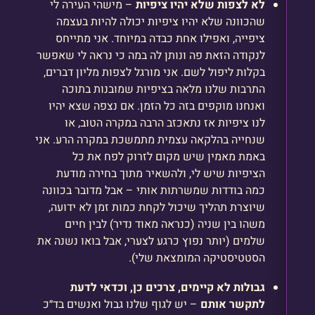
לא לצפות שלא יהיו ציפיות
– מישהי העירה לי
שהכוונה שלא יהיו ציפיות יכולה להיות בעצמה
ציפייה, ואפילו אחת כבדה במיוחד. אני מתייחס
לנקודה הזאת פה ונותן לה במה כי נראה לי שאפשר
בקלות ליפול לשם. אני מורגל לצפות מליון דברים,
התרבות שלנו מלאה בציפיות שמובנות בתוכה
ואנחנו מוקפים בזה כל הזמן. אם נצפה שצא יהיו
לנו ציפיות אז נתאכזב הרבה במקרה הטוב, או
שנחייה בהלקאה עצמית מתמשכת במקרה הרע. אני
באמת מאמין שיש מקום לזרוק לפח את כל
הציפיות שיש לי, ולהשאיר מתוך בחירה מודעת
כמה בודדות שמשרתות אותי – אבל מדובר בכוונה
שיוצרת תהליך שיכול לקחת כמות זמן לא ידועה,
משהו בין שניה (כנראה מאוד נדיר) לבין חיים
שלמים (יותר נפוץ כרגע לצערי, אבל בואו נשנה את
הסטטיסטיקה המומצאת שלי).
גבולות לא קיימים, צרכים כן, וכדאי לדעת
לתקשר אותם
– יש לגוף שלנו גבול ואנשים בד״כ