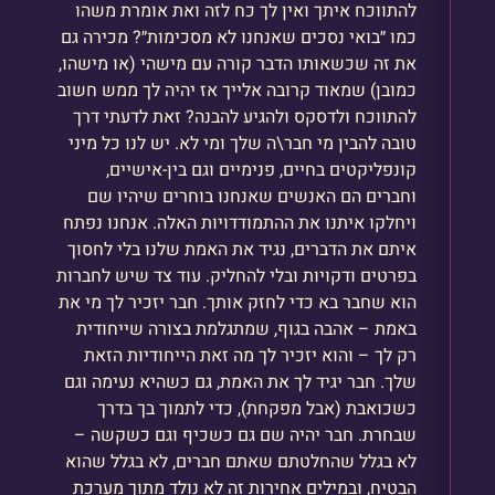
להתווכח איתך ואין לך כח לזה ואת אומרת משהו
כמו ״בואי נסכים שאנחנו לא מסכימות״? מכירה גם
את זה שכשאותו הדבר קורה עם מישהי (או מישהו,
כמובן) שמאוד קרובה אלייך אז יהיה לך ממש חשוב
להתווכח ולדסקס ולהגיע להבנה? זאת לדעתי דרך
טובה להבין מי חבר\ה שלך ומי לא. יש לנו כל מיני
קונפליקטים בחיים, פנימיים וגם בין-אישיים,
וחברים הם האנשים שאנחנו בוחרים שיהיו שם
ויחלקו איתנו את ההתמודדויות האלה. אנחנו נפתח
איתם את הדברים, נגיד את האמת שלנו בלי לחסוך
בפרטים ודקויות ובלי להחליק. עוד צד שיש לחברות
הוא שחבר בא כדי לחזק אותך. חבר יזכיר לך מי את
באמת – אהבה בגוף, שמתגלמת בצורה שייחודית
רק לך – והוא יזכיר לך מה זאת הייחודיות הזאת
שלך. חבר יגיד לך את האמת, גם כשהיא נעימה וגם
כשכואבת (אבל מפקחת), כדי לתמוך בך בדרך
שבחרת. חבר יהיה שם גם כשכיף וגם כשקשה –
לא בגלל שהחלטתם שאתם חברים, לא בגלל שהוא
הבטיח, ובמילים אחירות זה לא נולד מתוך מערכת