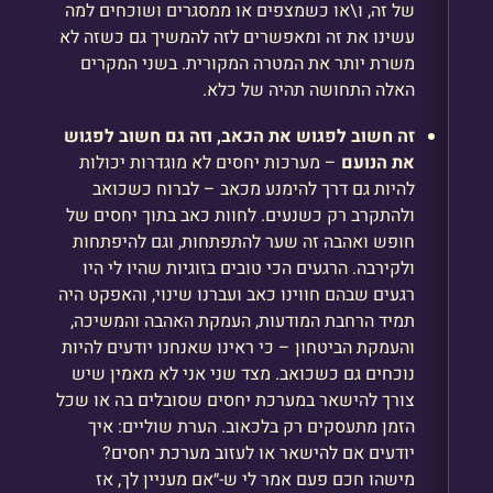
של זה, ו\או כשמצפים או ממסגרים ושוכחים למה
עשינו את זה ומאפשרים לזה להמשיך גם כשזה לא
משרת יותר את המטרה המקורית. בשני המקרים
האלה התחושה תהיה של כלא.
זה חשוב לפגוש את הכאב, וזה גם חשוב לפגוש
את הנועם
– מערכות יחסים לא מוגדרות יכולות
להיות גם דרך להימנע מכאב – לברוח כשכואב
ולהתקרב רק כשנעים. לחוות כאב בתוך יחסים של
חופש ואהבה זה שער להתפתחות, וגם להיפתחות
ולקירבה. הרגעים הכי טובים בזוגיות שהיו לי היו
רגעים שבהם חווינו כאב ועברנו שינוי, והאפקט היה
תמיד הרחבת המודעות, העמקת האהבה והמשיכה,
והעמקת הביטחון – כי ראינו שאנחנו יודעים להיות
נוכחים גם כשכואב. מצד שני אני לא מאמין שיש
צורך להישאר במערכת יחסים שסובלים בה או שכל
הזמן מתעסקים רק בלכאוב. הערת שוליים: איך
יודעים אם להישאר או לעזוב מערכת יחסים?
מישהו חכם פעם אמר לי ש-״אם מעניין לך, אז