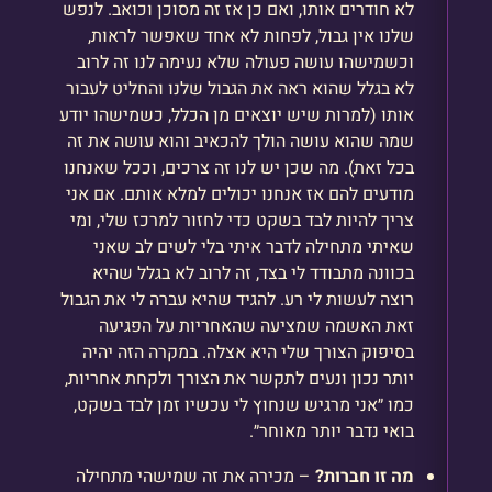
לא חודרים אותו, ואם כן אז זה מסוכן וכואב. לנפש
שלנו אין גבול, לפחות לא אחד שאפשר לראות,
וכשמישהו עושה פעולה שלא נעימה לנו זה לרוב
לא בגלל שהוא ראה את הגבול שלנו והחליט לעבור
אותו (למרות שיש יוצאים מן הכלל, כשמישהו יודע
שמה שהוא עושה הולך להכאיב והוא עושה את זה
בכל זאת). מה שכן יש לנו זה צרכים, וככל שאנחנו
מודעים להם אז אנחנו יכולים למלא אותם. אם אני
צריך להיות לבד בשקט כדי לחזור למרכז שלי, ומי
שאיתי מתחילה לדבר איתי בלי לשים לב שאני
בכוונה מתבודד לי בצד, זה לרוב לא בגלל שהיא
רוצה לעשות לי רע. להגיד שהיא עברה לי את הגבול
זאת האשמה שמציעה שהאחריות על הפגיעה
בסיפוק הצורך שלי היא אצלה. במקרה הזה יהיה
יותר נכון ונעים לתקשר את הצורך ולקחת אחריות,
כמו ״אני מרגיש שנחוץ לי עכשיו זמן לבד בשקט,
בואי נדבר יותר מאוחר״.
מה זו חברות?
– מכירה את זה שמישהי מתחילה