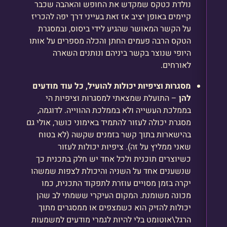
נולדת כטקס שמקדש את החופש והאהבה שכבר
קיימים באופן יציב אז זאת בעייני דרך יפה להכריז
על הקשר המאושר שהגיע לידי ביסוס, ובמסגרת
הטקס הרבה פעמים החתן והכלה מספרים על אותו
היופי שנוצר בקשר ביניהם ונותנים השארה
לאורחים.
מסגרות וציפיות יכולות להועיל, כל עוד מודעים
להן
– התועלת שמצאתי למסגרות וציפיות הי
בממלכת העשייה ולא בממלכת ההווייה. לדוגמה,
מסגרת יכולה לעזור להתמיד באימוני כושר, אולי גם
בהישארות בתוך קשר בזמנים שקשה (לא בטוח
שאני ממליץ על זה). ציפיות יכולות לעזור
כשיוצרים תוכנית ולכל אחד יש חלק בתכנית כך
שנשענים אחד על השניה והיכולת לצפות שמשהו
יקרה בזמן מסויים עוזרת לתפקוד התכנית, כמו
מכונה משומנת. המקום העיקרי ששמתי לב שהן
יכולות להזיק הוא כשמצפים או ממסגרים מתוך
הרגל\אוטומט בלי להיות לגמרי מודעים למשמעות