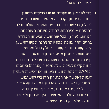
אפשר להישאר״.
כדי להרגיש חופשיים אנחנו צריכים ביטחון
–
תחושת ביטחון וקרקע היא מאוד חשובה בחיים,
לכולם, כדי שהצדדים היפים והמהנים שלנו יוכלו
להיפתח – יצירתיות, למידה, מיניות, משחקיות,
מנוחה… (עוד?). ככל שתחושת הביטחון הכללית
בחיים יותר נמוכה, ככה יותר ממנה יבקש להישען
על הקשר הזוגי. בקשר זוגי חלק גדול ומהותי
מתחושת הביטחון מגיע מנסיון שמראה שכאשר
בן\בת הזוג נשאר גם כשהוא פוגש כל מיני צדדים
פחות קלים לעיכול שלי. מיסגור (הגדרת) היחסים
יכול לעזור לתת תחושת ביטחון. אני אישית מעוניין
לנסות לאפשר את הביטחון הזה בלי להשתמש
במסגרת, כי זה גורם לי להרגיש כמו ילד שלא צריך
כבר גלגלי עזר באופניים, אבל אני מעריך שזה
מתאים רק לחלק מהאנשים, ואין פה נכון ולא נכון
מוחלט אלא רק נטייה אישית.