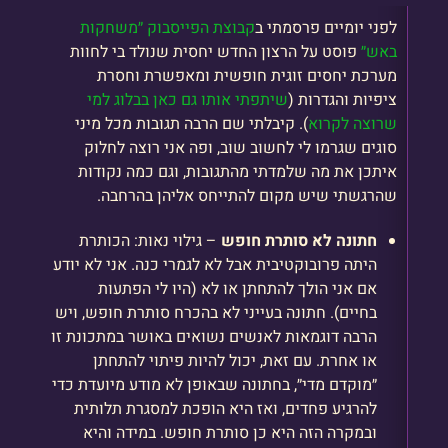
לפני יומיים פרסמתי ב
קבוצת הפייסבוק ״משחקות
באש״
פוסט על הרצון החדש יחסית שנולד בי לחוות
מערכת יחסים זוגית חופשית ומאפשרת וחסרת
ציפיות והגדרות (
שיתפתי אותו גם כאן בבלוג למי
שרוצה לקרוא
). קיבלתי שם הרבה תגובות מכל מיני
סוגים שגרמו לי לחשוב שוב, ופה אני רוצה לחלוק
איתכן את מה שלמדתי מהתגובות, וגם כמה נקודות
שהרגשתי שיש מקום להתייחס אליהן בהרחבה.
חתונה לא סותרת חופש
– גילוי נאות: הכותרת
היתה פרובוקטיבית אבל לא לגמרי כנה. אני לא יודע
אם אני הולך להתחתן או לא (היו לי הפתעות
בחיים). חתונה בעייני לא בהכרח סותרת חופש, ויש
הרבה דוגמאות לאנשים נשואים באושר במתכונת זו
או אחרת. עם זאת, יכול להיות פיתוי להתחתן
״מוקדם מדי״, בחתונה שבאופן לא מודע מיועדת כדי
להרגיע פחדים, ואז היא הופכת למסגרת תלותית
ובמקרה הזה היא כן סותרת חופש. במידה והיא