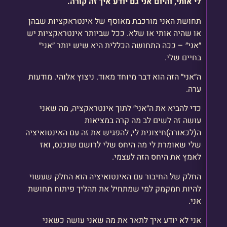
לי אותי, והיום אני גם יודע איך זה קורה.
תחושת האני מורכבת מאוסף של אינטראקציות שבהן
או שהיה אותי או שלא. ככל שביותר אינטראקציות יש
״אני״ – ככה התחושה הכללית היא שיש יותר ״אני״
בחיים שלי.
ה״אני״ הזה הוא דבר מיוחד מאוד. ניצוץ אלוהי. מודעות
ערה.
כדי להביא את ה״אני״ לתוך אינטראקציה, מה שאני
עושה זה לשים לב מה קרה במציאות
ה(לכאורה)חיצונית לי, להפגיש את זה עם האינטואיציה
שלי שאומרת לי מה היחס שלי לרושם שנכנס, ואז
לאמץ את היחס הזה לעצמי.
החלק של החיבור עם האינטואיציה הוא החלק שעשוי
להיות חמקמק למי שמתחיל את תהליך פיתוח תחושת
אני.
אני לא יודע איך לתאר את מה שאני עושה כשאני