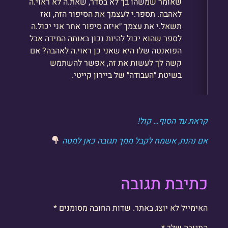
שאומר שמשהו בך לא בסדר, שאת.ה לא ראוי.ה
לאהבה. תספר.י לעצמך את הסיפור הזה, ואז
תשאל.י את עצמך ״איזה סיפור אחר אני יכול.ה
לספר שהוא יכול להיות נכון באותה המידה אבל
הפואנטה שלו היא שאני כן ראוי.ה לאהבה? אם
קשה לך לעשות את זה, אפשר להשתמש
בשיטת ״העבודה״ של ביירון קייטי.
קראת עד הסוף… קול!
אם נהנת, אשמח לקבל ממך תגובה כאן למטה
כתיבת תגובה
האימייל לא יוצג באתר.
שדות החובה מסומנים
*