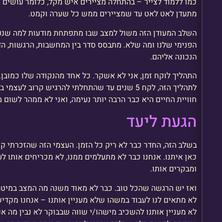
כמו ללמוד לצייר – בהתחלה מציירים איש מקל, כלומר עושים צע
מתעדן לאט לאט עד שמציירים ממש כל שערה וקמט.
השלב המעודן הזה משול למצב שבו מתפתחת מודעות למה שנעי
הפנימי שלנו ומה שלא. מתבסס סדר בין המחשבות, הרגשות, הדח
הנכונה אליהם.
התהליך לוקח זמן, אני לא אשקר. כל אחד מהנקודה שלו כמובן
לתהליך הזה, לקח 5 שנים עד שהתחלתי להרגיש קרוב ל
חוויית החיים היא כבר הרבה יותר נעימה, ואני לא ממהר לשום מ
הגעת ליעד
בשלב הזה, החדר כבר לא ריק כל הזמן. העצמי הזה שהזכרתי קו
כאן איתנו. אנחנו כבר לא מתעלמים ממנו, לא מכריחים אותו ל
ומבקרים אותו.
ואז יש הרגשה שהכל טוב. כבר לא מאוד משנה מה המצב במיטה או
לא מתאים לנו לעבוד במשהו שלא מעניין אותנו – אנחנו מקד
לא מעניין אותנו להשכיב מישהו/י שווה שבבוקר לא נבין מה אנ