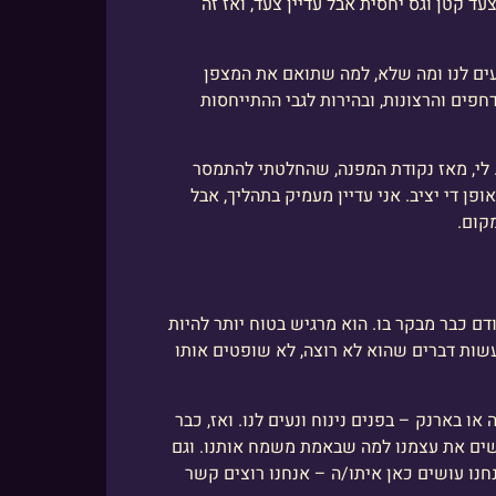
ד קטן וגס יחסית אבל עדיין צעד, ואז זה
ם לנו ומה שלא, למה שתואם את המצפן
פים והרצונות, ובהירות לגבי ההתייחסות
. לי, מאז נקודת המפנה, שהחלטתי להתמסר
עצמי באופן די יציב. אני עדיין מעמיק בתהליך, אבל
קום.
דם כבר מבקר בו. הוא מרגיש בטוח יותר להיות
עשות דברים שהוא לא רוצה, לא שופטים אותו
 בארנק – בפנים נינוח ונעים לנו. ואז, כבר
ישים את עצמנו למה שבאמת משמח אותנו. וגם
חנו עושים כאן איתו/ה – אנחנו רוצים קשר