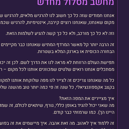
מחשב מסלול מחדש
אנחנו חמודים שזה כל כך חשוב לנו להרגיש מלאים, להרגיש ש
מקום שאנחנו, שאנחנו רוצים קירבה, אינטימיות, להרגיש שכמו ש
וזה לא כל כך מורכב, ולא כל כך קשה להגיע לשלמות הזאת.
זה הרבה יותר קל מאשר המרדף המתיש שאנחנו כבר מקיימים
הבחורה הכוסית או בארנק המלא בשטרות.
תפישת העולם הרווחת לא מראה לנו את הדרך לשם. לכן זה יכול
מסתכלים אנחנו רואים שלטים שמכוונים אותנו לכל מקום – רק
כל מה שאנחנו צריכים זה לצייר לנו מפה שלוקחת אותנו למקום ה
בקצב אקספוננציאלי, כל שנה זה פי כמה יותר טוב מהשנה שלפ
איך מציירים את המפה הזאת?
מה שאני יכול להגיד באופן כללי, גורף, שיתאים לכולם, זה שמ
היינו הך). כמו שרמזתי כבר קודם.
זה ללמוד איך לאהוב. מה זאת אהבה. איך מיישמים את זה בפוע