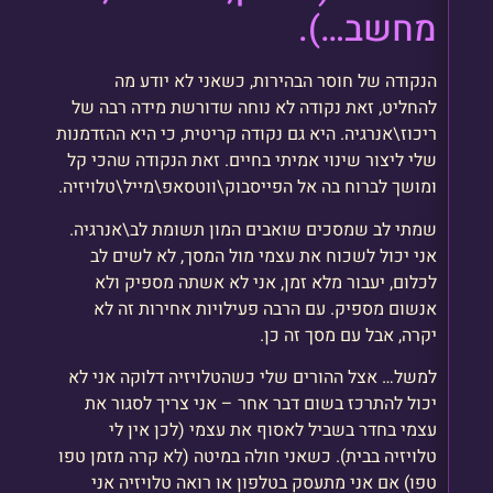
מחשב…).
הנקודה של חוסר הבהירות, כשאני לא יודע מה
להחליט, זאת נקודה לא נוחה שדורשת מידה רבה של
ריכוז\אנרגיה. היא גם נקודה קריטית, כי היא ההזדמנות
שלי ליצור שינוי אמיתי בחיים. זאת הנקודה שהכי קל
ומושך לברוח בה אל הפייסבוק\ווטסאפ\מייל\טלויזיה.
שמתי לב שמסכים שואבים המון תשומת לב\אנרגיה.
אני יכול לשכוח את עצמי מול המסך, לא לשים לב
לכלום, יעבור מלא זמן, אני לא אשתה מספיק ולא
אנשום מספיק. עם הרבה פעילויות אחירות זה לא
יקרה, אבל עם מסך זה כן.
למשל… אצל ההורים שלי כשהטלויזיה דלוקה אני לא
יכול להתרכז בשום דבר אחר – אני צריך לסגור את
עצמי בחדר בשביל לאסוף את עצמי (לכן אין לי
טלויזיה בבית). כשאני חולה במיטה (לא קרה מזמן טפו
טפו) אם אני מתעסק בטלפון או רואה טלויזיה אני