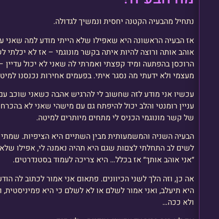
נתחיל מהבעיה הקטנה יחסית ונמשיך לגדולה.
אז הבעיה הראשונה היא שאפילו שלא הייתי מודע למה שאני עו
אוהב אותה ורוצה להיות איתה בקשר מונוגמי – אז לא יכלתי 
הרוכסן בהפתעה ומיד קפצתי ואמרתי לה שאני לא יכול עדיין – ה
מעצמי ולא ידעתי מה נסגר איתי. בפעמים אחירות נכנסנו למיטה
עכשיו אני מודע לזה שחשוב לי להרגיש אהבה כשאני שוכב עם 
עניין רומנטי והלב יכול להיפתח גם עם מישהי שאני לא בהכרח
של קשר מונוגמי הכניס לי מתחים מיותרים למיטה.
הבעיה השניה והמשמעותית מבין השתיים היא הציפיות. שמתי 
לשים לב התחלתי לצםות שגם היא תהיה נאמנה לי, אפילו שלא ה
״אני אוהב אותך״ אז בכלל… היא צריכה לעמוד בסטנדרטים.
אה כן, וזה הלך לשני הכיוונים. פתאום אני אמור לכתוב לה הו
היא תיעלב, ואני אמור לשלם או לא לשלם כי היא פמיניסטית, ול
ולא ככה…