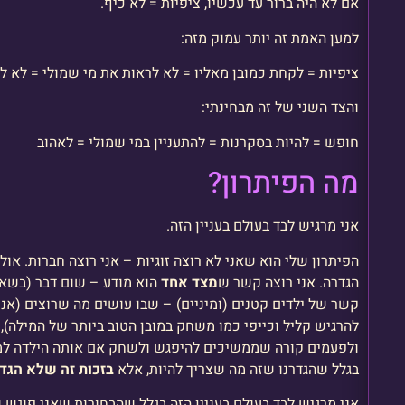
אם לא היה ברור עד עכשיו, ציפיות = לא כיף.
למען האמת זה יותר עמוק מזה:
ציפיות = לקחת כמובן מאליו = לא לראות את מי שמולי = לא ל
והצד השני של זה מבחינתי:
חופש = להיות בסקרנות = להתעניין במי שמולי = לאהוב
מה הפיתרון?
אני מרגיש לבד בעולם בעניין הזה.
הפיתרון שלי הוא שאני לא רוצה זוגיות – אני רוצה חברות. אולי
הגדרה. אני רוצה קשר ש
מצד אחד
הוא מודע – שום דבר (בשאיפ
קשר של ילדים קטנים (ומיניים) – שבו עושים מה שרוצים (אנ
להרגיש קליל וכייפי כמו משחק במובן הטוב ביותר של המילה),
ולפעמים קורה שממשיכים להיפגש ולשחק אם אותה הילדה למש
בגלל שהגדרנו שזה מה שצריך להיות, אלא
בזכות זה שלא הגדר
אני מרגיש לבד בעולם בעניין הזה בגלל שהבחורות שאני פוגש 