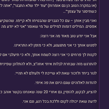
(או במקרה הטוב הן גם אומרות) ״עוד ילד שלא התבגר״, ״אתה לא 
כשתיסגר על עצמך״…
ואני מבין אותן – עם כל הגברים שהבטיחו ולא קיימו. שהשקיע
אפסים. המילים דומות למילים של מי שאומר ״אני לא יודע מה אנ
אבל אני יודע טוב מאוד מה אני רוצה:
לפגוש אותך כי אני מתגעגע, ולא כי מזמן לא התראינו.
לקנות לך פרחים כי אני רוצה לשמח אותך, ולא כי תיעלבי אם ל
להתרגש מזה שבחרת לבלות איתי אחה״צ, ולא להתלונן שפינית
לגור ביחד ולזכור שאת לא שייכת לי ולעולם לא תהיי.
להודות לאלוהים שגם היום את פה איתי.
להציע, לבקש, להזמין, גם אחרי 20 שנה שאנחנו בקשר אוהב כלום לא מובן מאליו.
לדעת שאת יכולה לקום וללכת בכל רגע, וגם אני.