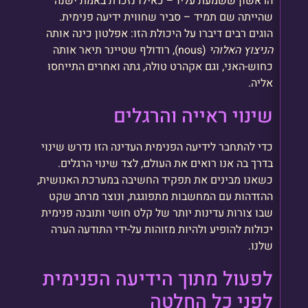
הראשון ששמעת עליו – כאילו נזכרת באמת ישנה
שהייתה שם תמיד – סביר שחווית ידיעה פנימית.
הוגים רבים דיברו על היכולת הזו: אפלטון כינה אותה
הניצוץ האלוהי
(nous), רודולף שטיינר תיאר אותה
כחוש-האני, וגם אקהרט טולה, גתה ואחרים התייחסו
אליה.
שינוי ראייה והרגלים
כדי להתחבר לידיעה הפנימית העדינה הזו נדרש שינוי
בדרך בה אנו רואים את העולם, לצד שינוי הרגלים.
כשאנו מבינים את תפקיד החשיבה במערכת האנושית,
ההזדהות עם המחשבות מתפוגגת, ונוצר מרחב שקט
שבו צורות עדינות יותר של קלט חושי ותובנה פנימית
יכולות להופיע ולהיות מזוהות על-ידי התודעה הערה
שלנו.
לפעול מתוך הידיעה הפנימית
לפני כל החלטה