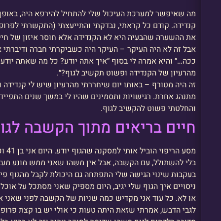
מה שאיפשר למערכת העיכול שלי להתחיל להירפא היה, באופן
קנדידה. קודם כל קראתי, נבדקתי והתייעצתי (התקשרתי לפרופ
את ההשערה שהבעיה היא לא הקנדידה אלא חוסר איזון של חיי
אבל זה לא היה העיקר – העיקר היה כשביקרתי חברה ודיברתי א
ככה…״ והיא אמרה לי בסוף ״איך אתה יודע? כל מה שאתה יודע 
מהרעיון של הקנדידה ופשוט תקשיב לגוף?״.
זה היה מטורף – באותו יום שיחררתי מהרעיון שיש לי קנדידה 
מתנהג אחרת. רגישויות ותסמינים שהיו לי במשך שנים התפיידו
והחלטתי פשוט להקשיב לגוף.
חיים בריאים מתוך הקשבה לגו
מסע ה
בלי להשתולל, עם הקשבה, אבל אין משהו שאני ממש מונע מעצ
בעקבות שינוי הגישה שלי התפתחה גם היכולת לקבל מהגוף פידב
ניסויים איך הגוף שלי יגיב, היום מספיק שאני מסתכל על אוכל 
או לא. כל עוד אני מקדיש כמה שניות של הקשבה לפני שאני או
לגבי הדבש, אמרתי שזאת היתה טעות כי אולי יש בו קצת פרופו