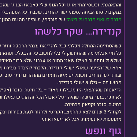
והתאמנתי, וכשסיימתי אותו וכל הגוף שלי כאב אז הבנתי שאכן
במקום ליסוע הביתה נסעתי ישר להורים. שכבתי על הספה בלי
מדבר כשאני מדבר על ריצה״
של מורקמי, ושתיתי תה עם המון דב
קנדידה… שקר כלשהו
כשהסתיימה המחלה ויכלתי כבל להזיז את עצמי מהספה וחזר לי
כל חיי אכלתי מה שהתחשק לי בלי לחשוב על זה בכלל, ופתאום 
ושלשול ותחושה כאילו שאני מתוח או עצבני שלא ברור מאיפה 
ובודק לפי תדרים חשמליים איזה חומרים מהדהדים יותר טוב ופח
מחשו מה – גילו שיש לי קנדידה.
הדיאטות שאימצתי היו מגבילות מאוד – בלי חיטה, סוכר (אפילו 
לא זוכר. בתור מישהו שהיה רגיל לאכול הכל זה הרגיש כאילו שא
בחיטה, סוכר וקפאין מבחירה.
לקח לי 3 שנים לצאת מהמצב הקריטי ולחזור לגעת בפירות ו
מתופעות לא נעימות, אבל לא ריפאו אותי.
גוף ונפש