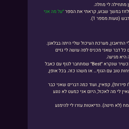
 מתחילה לי מחלה.
 לזוז במשך שבוע, קראתי את הספר
״על מה אני
ש (טעות מספר 1).
 התיאבון, מערכת העיכול שלי היתה בבלאגן.
כל דבר שאני מכניס לפה עושה לי גזים
היא מגיעה.
אמא שלי הציעה שאולי יש לי קנדידה. הלכתי להיבדק בעזרת מכשיר שנקרא ״Best״ שמתחבר לגוף עם כאבל
ות טוב עם הגוף… או משהו כזה. בכל אופן,
פירות!), קפאין, ועוד כמה דברים שאני כבר
ין לי מה לאכול, היום אני כמעט לא נוגע
בקמח (לא חיטה). הדיאטות עזרו לי להימנע