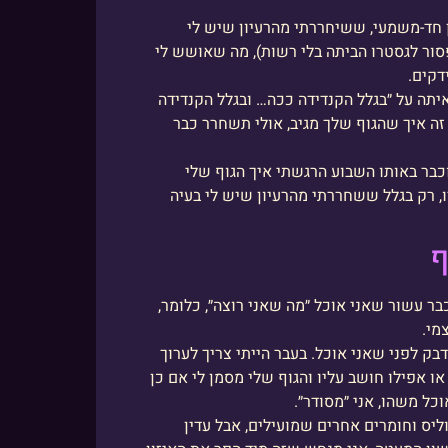
 חד-משמעי, ששיחררתי מהרעיון שיש לי
סור לגסטרו הביתה בלי רשות), מה שאושש לי
דקים.
יתה על ״בגלל הקנדידה ככה… ובגלל הקנדידה
זה איך שהגוף שלך מגיב, אולי תשחרר כבר
וכבר באותו השבוע הרגשתי איך הגוף שלי
, רק בגלל ששחררתי מהרעיון שיש לי בעיה
ף
ריפוי הוביל אותי למסקנה שהגוף יודע. היום אני בן 41 וכבר עשור שאני אוכל ״מה שאני רוצה״, כלומר,
מי.
ק לפני שאני אוכל. בעבר הייתי צריך לערוך
או אפילו חושב עליו והגוף שלי מסמן לי אם כן
כל משהו, אני ״מסודר״.
ליס וחומרים אחרים שמועילים, אבל עדין