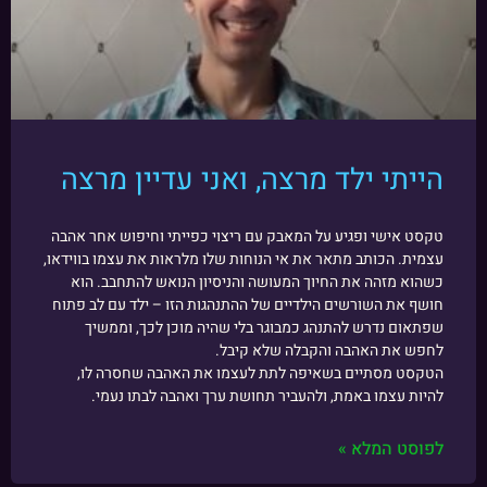
הייתי ילד מרצה, ואני עדיין מרצה
טקסט אישי ופגיע על המאבק עם ריצוי כפייתי וחיפוש אחר אהבה
עצמית. הכותב מתאר את אי הנוחות שלו מלראות את עצמו בווידאו,
כשהוא מזהה את החיוך המעושה והניסיון הנואש להתחבב. הוא
חושף את השורשים הילדיים של ההתנהגות הזו – ילד עם לב פתוח
שפתאום נדרש להתנהג כמבוגר בלי שהיה מוכן לכך, וממשיך
לחפש את האהבה והקבלה שלא קיבל.
הטקסט מסתיים בשאיפה לתת לעצמו את האהבה שחסרה לו,
להיות עצמו באמת, ולהעביר תחושת ערך ואהבה לבתו נעמי.
לפוסט המלא »