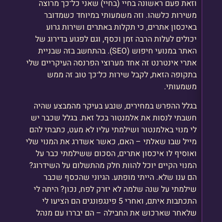
וזאת פעם ראשונה בחיי (בחיי) שאני כל־כך מרוצה
משירות כלשהו. וזה משמעותי במיוחד כשמדובר
באיכסון אתרים, כי תקלות באתרים ושירות גרוע
יכולים לעלות הרבה זמן וכסף, וגם לפגוע בדירוג של
האתר במנועי חיפוש (SEO). בהתחשב בזה שבניית
אתרי אינטרנט זה אחד מערוצי הפרנסה העיקריים שלי
בתקופה הזאת, לקבל שירות כל־כך טוב זה ממש
משמעותי.
בגלל ההפרש במחירים, שנבע בעיקר מהמבצע שהיה
חשבתי לנסות את אלמנטור בכל זאת. בגלל שכבר יש
לי מנוי באלמנטור ושילמתי עליו לא מעט, כתבתי להם
מייל שבו שאלתי – האם, כאשר אשדרג את המנוי שלי
ואוסיף לו איכסון אתרים, הסכום ששילמתי כבר על
המנוי הקיים יוכל להוות חלק מהתשלום על השידרוג?
הם ענו שלא. הייתי מופתע. הגיוני שהכסף שכבר
שילמתי על שנה שלמה לא יזרק לפח, נכון? היתה לי
התכתבות איתם, ואחרי 5 פינגפונגים הם הציעו לי
שלאחר שארכוש את החבילה – הם יבררו עם מנהל