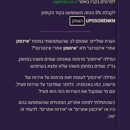
לפרטים בקרו באתר
upress.co.il
.
לקבלת 5% הנחה תשתמשו בקוד הקופון
UP05ORENKN
העתק
הערת שוליים: שמתם לב שהשתמשתי במונח ״
איכסון
אתרי אינטרנט״ ולא ״
איחסון
אתרי אינטרנט״?
המילה ״איחסון״ מרמזת שאנחנו שמים משהו במחסן,
בד״כ שמים במחסן משהו שלא נמצא בשימוש.
המילה ״איכסון״ לעומת זאת מרמזת על אירוח של
מישהו, כמו באכסניה. כלומר שמדובר על שירות פעיל,
וגם מי שמקבל את השירות הזה הוא פעיל.
כשהתחלתי לפתח אתרים, המונחים שהשתמשו בהם
היו או ״איכסון אתרים״ או ״אירוח אתרים״. לדעתי זה
יפה.