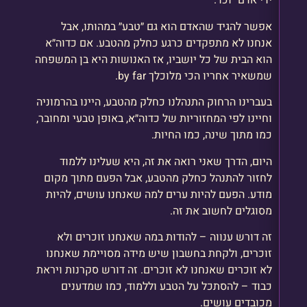
ידי אדם״ וכו׳.
אפשר להגיד שהאדם הוא גם ״טבע״ במהותו, אבל
אנחנו לא מתפקדים כרגע כחלק מהטבע. אם כדוה״א
הוא הבית של כל יושביו, אז האנושות היא בן המשפחה
שמשאיר אחריו הכי מלוכלך by far.
בעברינו הרחוק התנהלנו כחלק מהטבע, היינו בהרמוניה
וחיינו לפי המחזוריות של כדוה״א, באופן טבעי ומחובר,
כמו מתוך שינה, כמו החיות.
היום, הדרך שאני רואה את זה, היא שעלינו ללמוד
לחזור להתנהל כחלק מהטבע, אבל הפעם מתוך מקום
מודע. הפעם להיות ערים למה שאנחנו עושים, להיות
מסוגלים לחשוב את זה.
זה דורש ענווה – להודות במה שאנחנו זוכרים ולא
זוכרים, ולקחת בחשבון שיש מידה מסויימת שאנחנו
לא זוכרים שאנחנו לא זוכרים. זה דורש סקרנות ויראת
כבוד – להסתכל על הטבע וללמוד, כמו שמדענים
מכובדים עושים.